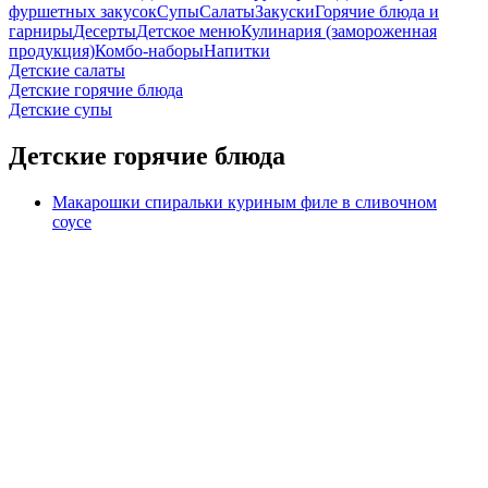
фуршетных закусок
Супы
Салаты
Закуски
Горячие блюда и
гарниры
Десерты
Детское меню
Кулинария (замороженная
продукция)
Комбо-наборы
Напитки
Детские салаты
Детские горячие блюда
Детские супы
Детские горячие блюда
Макарошки спиральки куриным филе в сливочном
соусе