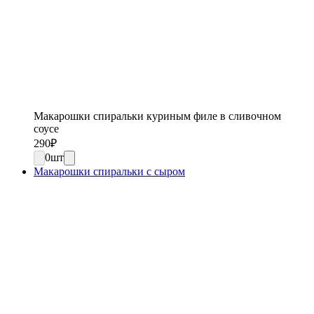
Макарошки спиральки куриным филе в сливочном
соусе
290
₽
0
шт
Макарошки спиральки с сыром