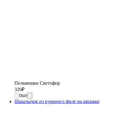
Пельмешки Светофор
320
₽
0
шт
Шашлычок из куриного филе на шпажке