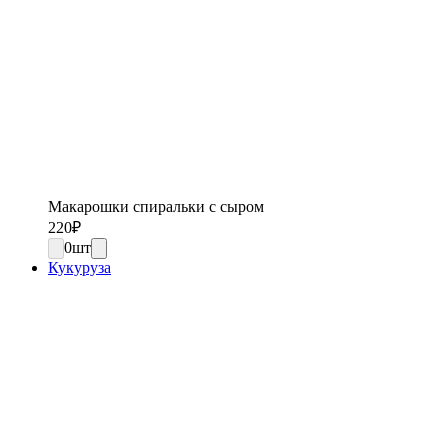
Макарошки спиральки с сыром
220
₽
0
шт
Кукуруза