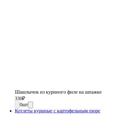
Шашлычок из куриного филе на шпажке
330
₽
0
шт
Котлеты куриные с картофельным пюре