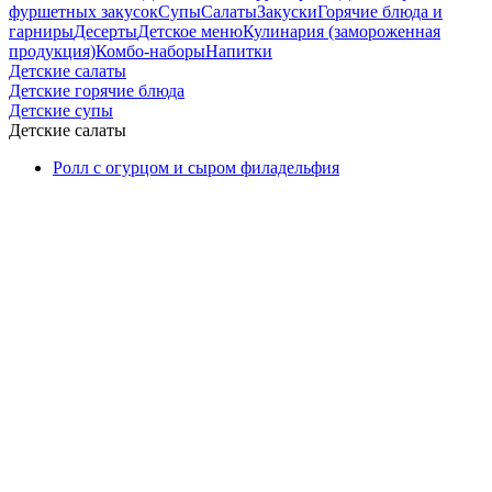
фуршетных закусок
Супы
Салаты
Закуски
Горячие блюда и
гарниры
Десерты
Детское меню
Кулинария (замороженная
продукция)
Комбо-наборы
Напитки
Детские салаты
Детские горячие блюда
Детские супы
Детские салаты
Ролл с огурцом и сыром филадельфия