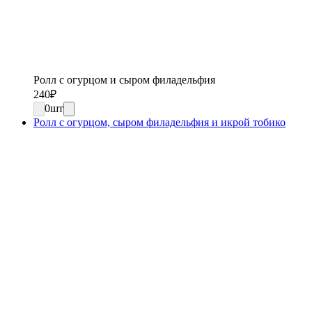
Ролл с огурцом и сыром филадельфия
240
₽
0
шт
Ролл с огурцом, сыром филадельфия и икрой тобико