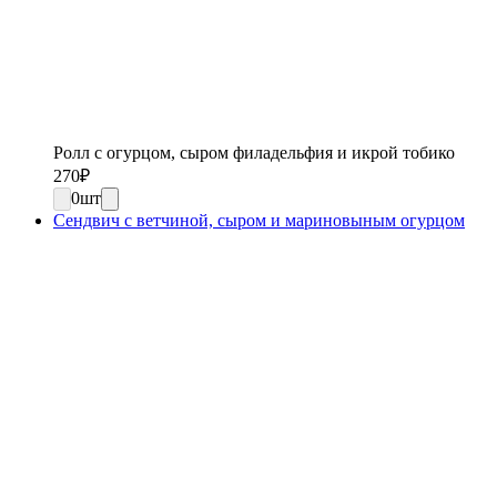
Ролл с огурцом, сыром филадельфия и икрой тобико
270
₽
0
шт
Сендвич с ветчиной, сыром и мариновыным огурцом