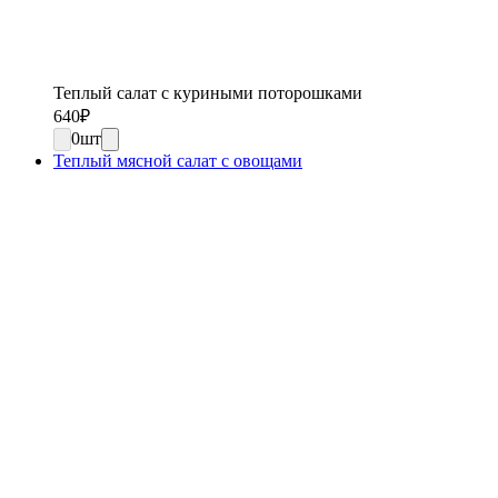
Теплый салат с куриными поторошками
640
₽
0
шт
Теплый мясной салат с овощами