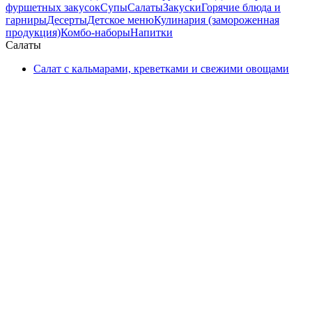
фуршетных закусок
Супы
Салаты
Закуски
Горячие блюда и
гарниры
Десерты
Детское меню
Кулинария (замороженная
продукция)
Комбо-наборы
Напитки
Салаты
Салат с кальмарами, креветками и свежими овощами