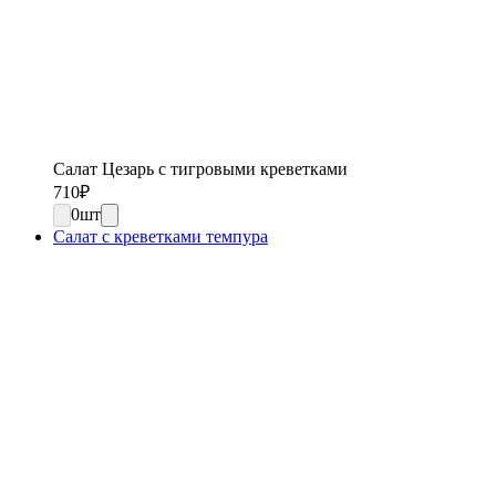
Салат Цезарь с тигровыми креветками
710
₽
0
шт
Салат с креветками темпура