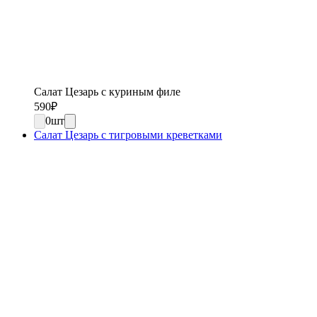
Салат Цезарь с куриным филе
590
₽
0
шт
Салат Цезарь с тигровыми креветками