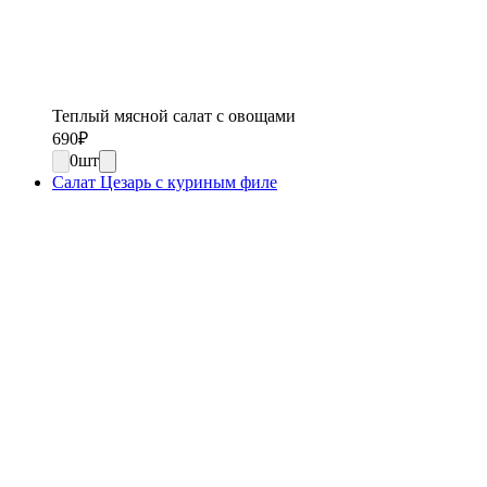
Теплый мясной салат с овощами
690
₽
0
шт
Салат Цезарь с куриным филе