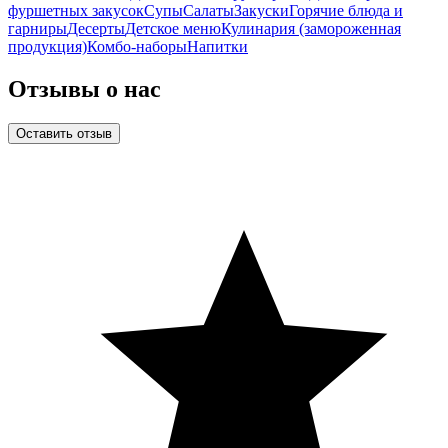
фуршетных закусок
Супы
Салаты
Закуски
Горячие блюда и
гарниры
Десерты
Детское меню
Кулинария (замороженная
продукция)
Комбо-наборы
Напитки
Отзывы о нас
Оставить отзыв