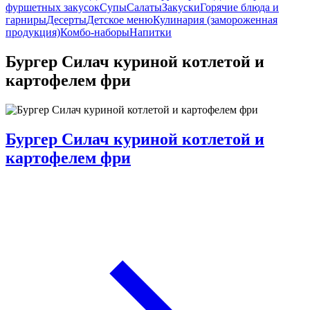
фуршетных закусок
Супы
Салаты
Закуски
Горячие блюда и
гарниры
Десерты
Детское меню
Кулинария (замороженная
продукция)
Комбо-наборы
Напитки
Бургер Силач куриной котлетой и
картофелем фри
Бургер Силач куриной котлетой и
картофелем фри