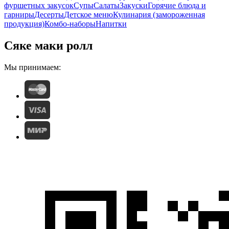
фуршетных закусок
Супы
Салаты
Закуски
Горячие блюда и
гарниры
Десерты
Детское меню
Кулинария (замороженная
продукция)
Комбо-наборы
Напитки
Сяке маки ролл
Мы принимаем: