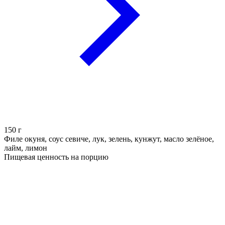
150
г
Филе окуня, соус севиче, лук, зелень, кунжут, масло зелёное,
лайм, лимон
Пищевая ценность на порцию