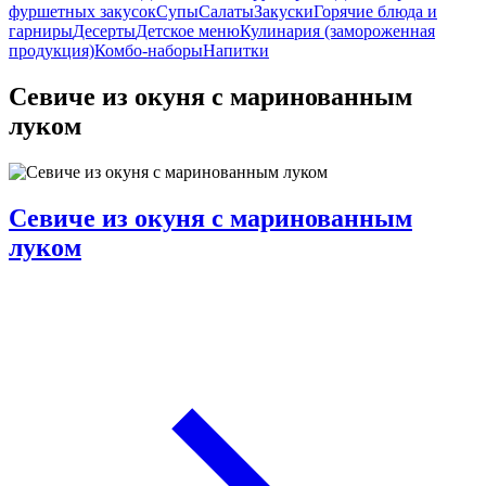
фуршетных закусок
Супы
Салаты
Закуски
Горячие блюда и
гарниры
Десерты
Детское меню
Кулинария (замороженная
продукция)
Комбо-наборы
Напитки
Севиче из окуня с маринованным
луком
Севиче из окуня с маринованным
луком