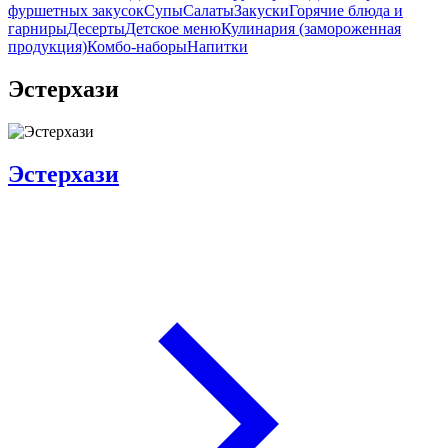
фуршетных закусок
Супы
Салаты
Закуски
Горячие блюда и
гарниры
Десерты
Детское меню
Кулинария (замороженная
продукция)
Комбо-наборы
Напитки
Эстерхази
Эстерхази