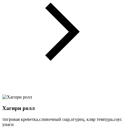
Хагири ролл
тигровая креветка,сливочный сыр,огурец, кляр темпура,соус
унаги