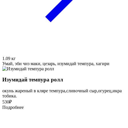
1.09
кг
Умай, эби чиз маки, цезарь, изумидай темпура, хагири
Изумидай темпура ролл
окунь жареный в кляре темпура,сливочный сыр,огурец,икра
тобика.
530
₽
Подробнее