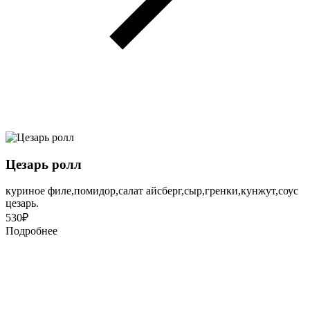
Цезарь ролл
куриное филе,помидор,салат айсберг,сыр,гренки,кунжут,соус
цезарь.
530
₽
Подробнее