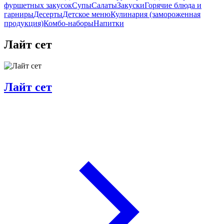
фуршетных закусок
Супы
Салаты
Закуски
Горячие блюда и
гарниры
Десерты
Детское меню
Кулинария (замороженная
продукция)
Комбо-наборы
Напитки
Лайт сет
Лайт сет