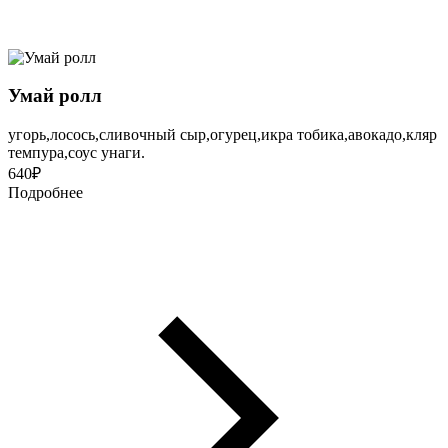
Умай ролл
угорь,лосось,сливочный сыр,огурец,икра тобика,авокадо,кляр
темпура,соус унаги.
640
₽
Подробнее