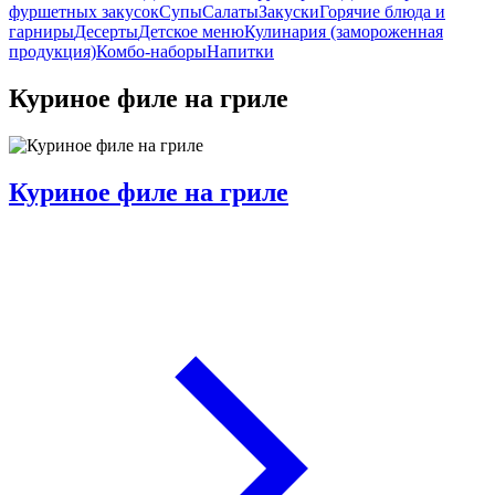
фуршетных закусок
Супы
Салаты
Закуски
Горячие блюда и
гарниры
Десерты
Детское меню
Кулинария (замороженная
продукция)
Комбо-наборы
Напитки
Куриное филе на гриле
Куриное филе на гриле