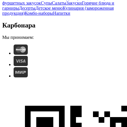
фуршетных закусок
Супы
Салаты
Закуски
Горячие блюда и
гарниры
Десерты
Детское меню
Кулинария (замороженная
продукция)
Комбо-наборы
Напитки
Карбонара
Мы принимаем: