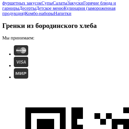
фуршетных закусок
Супы
Салаты
Закуски
Горячие блюда и
гарниры
Десерты
Детское меню
Кулинария (замороженная
продукция)
Комбо-наборы
Напитки
Гренки из бородинского хлеба
Мы принимаем: