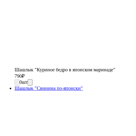
Шашлык "Куриное бедро в японском маринаде"
790
₽
0
шт
Шашлык "Свинина по-японски"