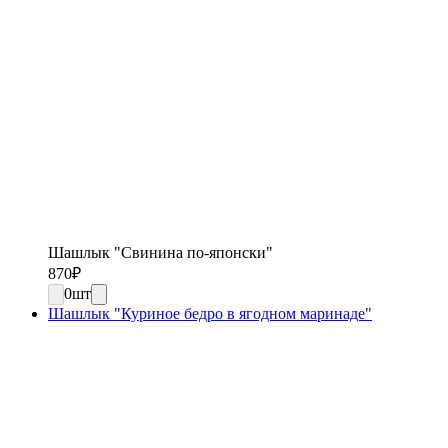
Шашлык "Свинина по-японски"
870
₽
0
шт
Шашлык "Куриное бедро в ягодном маринаде"