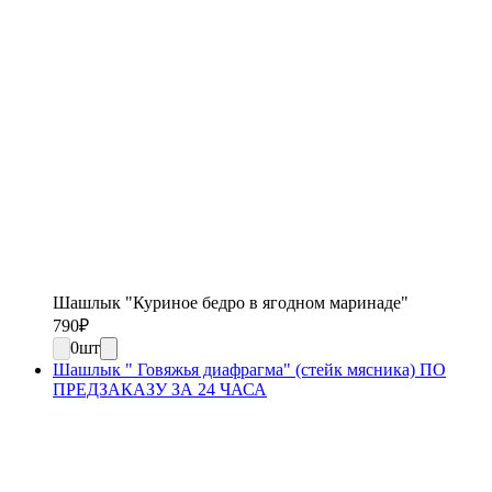
Шашлык "Куриное бедро в ягодном маринаде"
790
₽
0
шт
Шашлык " Говяжья диафрагма" (стейк мясника) ПО
ПРЕДЗАКАЗУ ЗА 24 ЧАСА