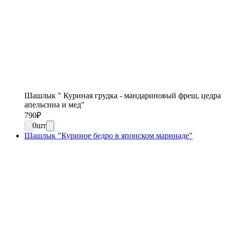
Шашлык " Куриная грудка - мандариновый фреш, цедра
апельсина и мед"
790
₽
0
шт
Шашлык "Куриное бедро в японском маринаде"