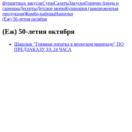
фуршетных закусок
Супы
Салаты
Закуски
Горячие блюда и
гарниры
Десерты
Детское меню
Кулинария (замороженная
продукция)
Комбо-наборы
Напитки
(Еж) 50-летия октября
(Еж) 50-летия октября
Шашлык "Говяжья лопатка в японском маринаде" ПО
ПРЕДЗАКАЗУ ЗА 24 ЧАСА