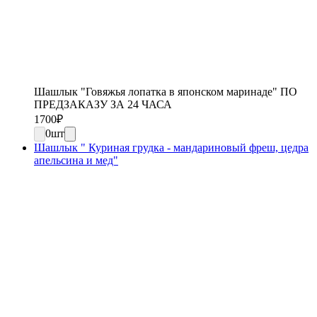
Шашлык "Говяжья лопатка в японском маринаде" ПО
ПРЕДЗАКАЗУ ЗА 24 ЧАСА
1700
₽
0
шт
Шашлык " Куриная грудка - мандариновый фреш, цедра
апельсина и мед"